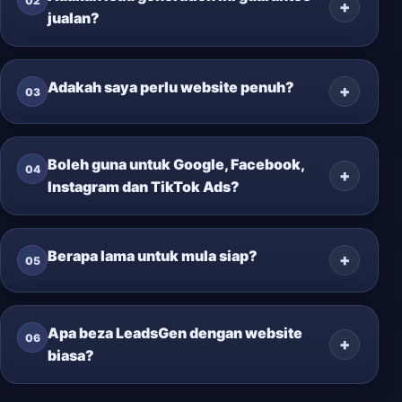
02
jualan?
Adakah saya perlu website penuh?
03
Boleh guna untuk Google, Facebook,
04
Instagram dan TikTok Ads?
Berapa lama untuk mula siap?
05
Apa beza LeadsGen dengan website
06
biasa?