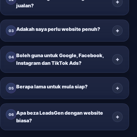
jualan?
Adakah saya perlu website penuh?
03
Boleh guna untuk Google, Facebook,
04
Instagram dan TikTok Ads?
Berapa lama untuk mula siap?
05
Apa beza LeadsGen dengan website
06
biasa?