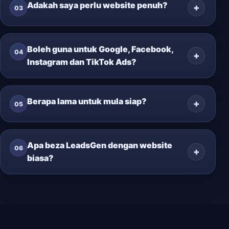
Adakah saya perlu website penuh?
03
Boleh guna untuk Google, Facebook,
04
Instagram dan TikTok Ads?
Berapa lama untuk mula siap?
05
Apa beza LeadsGen dengan website
06
biasa?