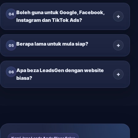
Boleh guna untuk Google, Facebook,
04
Instagram dan TikTok Ads?
Berapa lama untuk mula siap?
05
Apa beza LeadsGen dengan website
06
biasa?