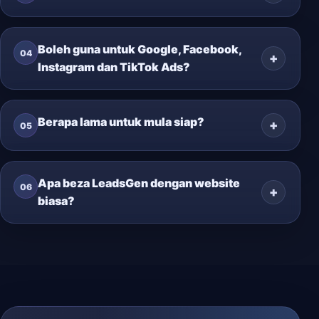
Boleh guna untuk Google, Facebook,
04
Instagram dan TikTok Ads?
Berapa lama untuk mula siap?
05
Apa beza LeadsGen dengan website
06
biasa?