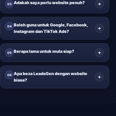
Adakah saya perlu website penuh?
03
Boleh guna untuk Google, Facebook,
04
Instagram dan TikTok Ads?
Berapa lama untuk mula siap?
05
Apa beza LeadsGen dengan website
06
biasa?