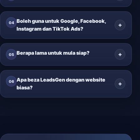
Boleh guna untuk Google, Facebook,
04
Instagram dan TikTok Ads?
Berapa lama untuk mula siap?
05
Apa beza LeadsGen dengan website
06
biasa?