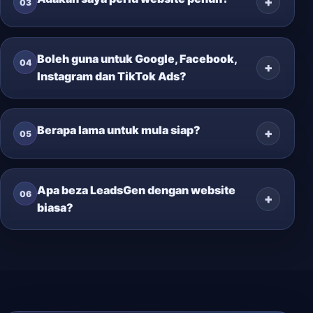
03
Boleh guna untuk Google, Facebook,
04
Instagram dan TikTok Ads?
Berapa lama untuk mula siap?
05
Apa beza LeadsGen dengan website
06
biasa?