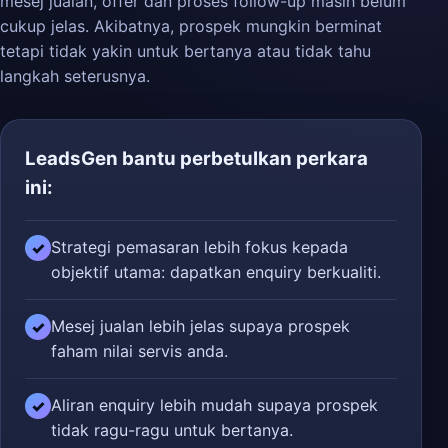
mesej jualan, offer dan proses follow-up masih belum
cukup jelas. Akibatnya, prospek mungkin berminat
tetapi tidak yakin untuk bertanya atau tidak tahu
langkah seterusnya.
LeadsGen bantu perbetulkan perkara
ini:
Strategi pemasaran lebih fokus kepada
✓
objektif utama: dapatkan enquiry berkualiti.
Mesej jualan lebih jelas supaya prospek
✓
faham nilai servis anda.
Aliran enquiry lebih mudah supaya prospek
✓
tidak ragu-ragu untuk bertanya.