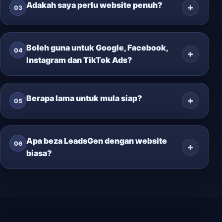
Adakah saya perlu website penuh?
03
Boleh guna untuk Google, Facebook,
04
Instagram dan TikTok Ads?
Berapa lama untuk mula siap?
05
Apa beza LeadsGen dengan website
06
biasa?