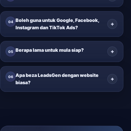
Boleh guna untuk Google, Facebook,
04
Instagram dan TikTok Ads?
Berapa lama untuk mula siap?
05
Apa beza LeadsGen dengan website
06
biasa?