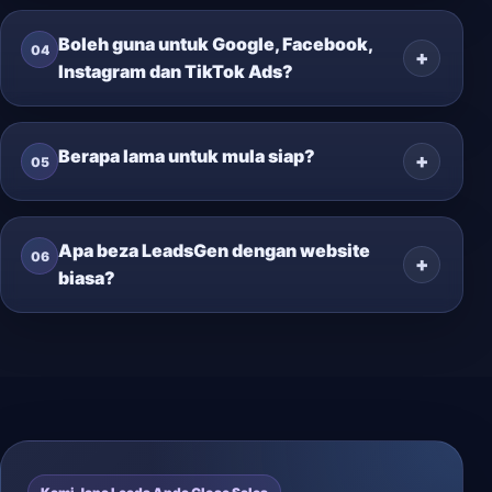
Boleh guna untuk Google, Facebook,
04
Instagram dan TikTok Ads?
Berapa lama untuk mula siap?
05
Apa beza LeadsGen dengan website
06
biasa?