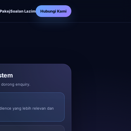
Pakej
Soalan Lazim
Hubungi Kami
stem
n dorong enquiry.
dience yang lebih relevan dan