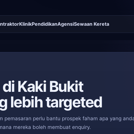
ntraktor
Klinik
Pendidikan
Agensi
Sewaan Kereta
i Kaki Bukit
 lebih targeted
stem pemasaran perlu bantu prospek faham apa yang and
imana mereka boleh membuat enquiry.