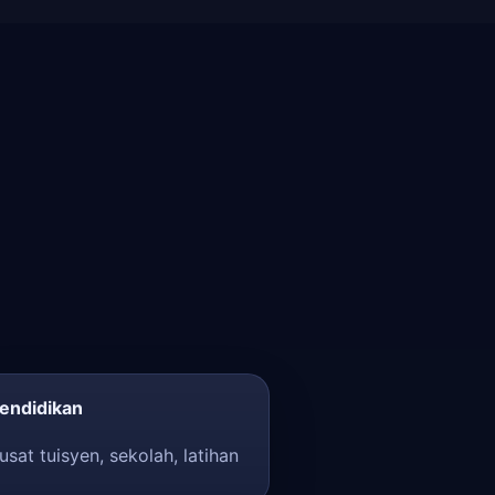
endidikan
usat tuisyen, sekolah, latihan