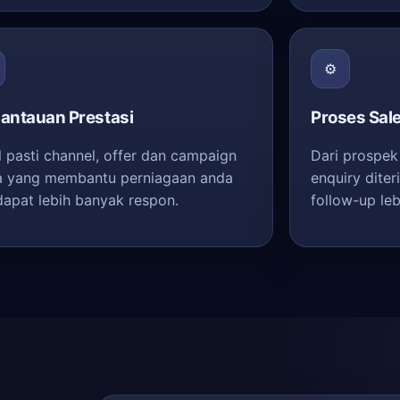
⚙️
antauan Prestasi
Proses Sal
l pasti channel, offer dan campaign
Dari prospek
 yang membantu perniagaan anda
enquiry dite
apat lebih banyak respon.
follow-up le