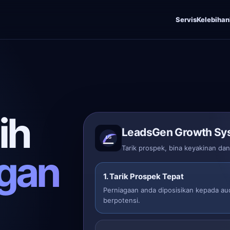
Servis
Kelebihan
ih
LeadsGen Growth Sy
Tarik prospek, bina keyakinan da
gan
1. Tarik Prospek Tepat
Perniagaan anda diposisikan kepada au
berpotensi.