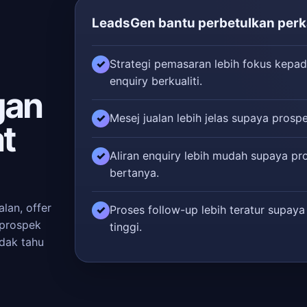
LeadsGen bantu perbetulkan perka
Strategi pemasaran lebih fokus kepad
✓
enquiry berkualiti.
gan
Mesej jualan lebih jelas supaya prospe
✓
t
Aliran enquiry lebih mudah supaya pr
✓
bertanya.
lan, offer
Proses follow-up lebih teratur supaya
✓
 prospek
tinggi.
idak tahu