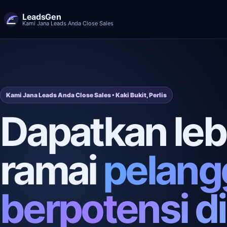
LeadsGen
Kami Jana Leads Anda Close Sales
Kami Jana Leads Anda Close Sales • Kaki Bukit, Perlis
Dapatkan leb
ramai
pelang
berpotensi di