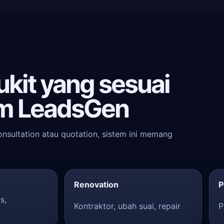
ukit yang sesuai
m LeadsGen
onsultation atau quotation, sistem ini memang
Renovation
P
s,
Kontraktor, ubah suai, repair
P