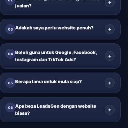
02
jualan?
Adakah saya perlu website penuh?
03
Boleh guna untuk Google, Facebook,
04
Instagram dan TikTok Ads?
Berapa lama untuk mula siap?
05
Apa beza LeadsGen dengan website
06
biasa?