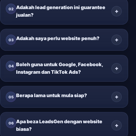
Adakah lead generation ini guarantee
02
jualan?
Adakah saya perlu website penuh?
03
Boleh guna untuk Google, Facebook,
04
Instagram dan TikTok Ads?
Berapa lama untuk mula siap?
05
Apa beza LeadsGen dengan website
06
biasa?