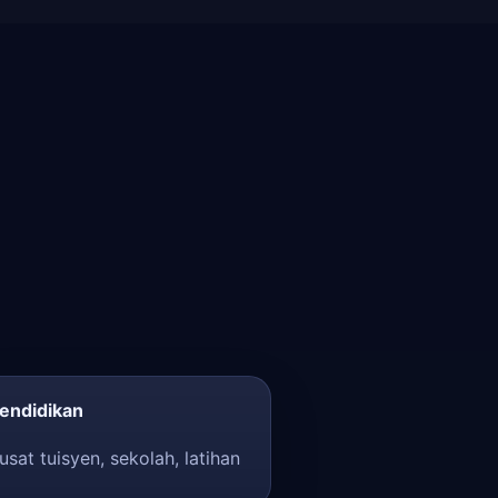
endidikan
usat tuisyen, sekolah, latihan