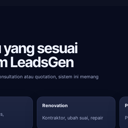
 yang sesuai
m LeadsGen
onsultation atau quotation, sistem ini memang
Renovation
P
s,
Kontraktor, ubah suai, repair
P