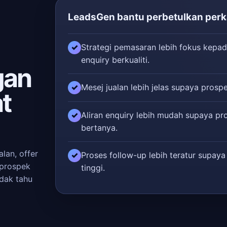
LeadsGen bantu perbetulkan perka
Strategi pemasaran lebih fokus kepad
✓
enquiry berkualiti.
gan
Mesej jualan lebih jelas supaya prospe
✓
t
Aliran enquiry lebih mudah supaya pr
✓
bertanya.
lan, offer
Proses follow-up lebih teratur supaya
✓
 prospek
tinggi.
idak tahu