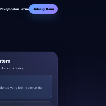
Pakej
Soalan Lazim
Hubungi Kami
stem
n dorong enquiry.
dience yang lebih relevan dan