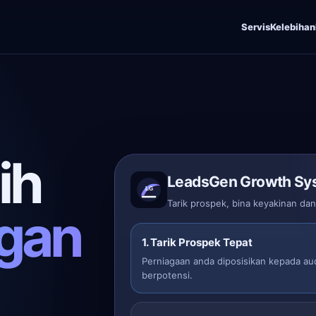
Servis
Kelebihan
ih
LeadsGen Growth Sy
Tarik prospek, bina keyakinan da
gan
1. Tarik Prospek Tepat
Perniagaan anda diposisikan kepada au
berpotensi.