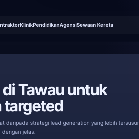
ntraktor
Klinik
Pendidikan
Agensi
Sewaan Kereta
 di Tawau untuk
 targeted
 daripada strategi lead generation yang lebih tersusu
 dengan jelas.