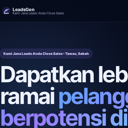
LeadsGen
Kami Jana Leads Anda Close Sales
Kami Jana Leads Anda Close Sales • Tawau, Sabah
Dapatkan leb
ramai
pelang
berpotensi di