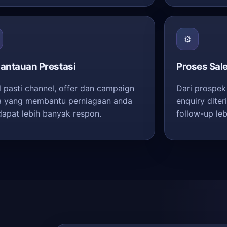
⚙️
antauan Prestasi
Proses Sal
l pasti channel, offer dan campaign
Dari prospek
 yang membantu perniagaan anda
enquiry dite
apat lebih banyak respon.
follow-up le