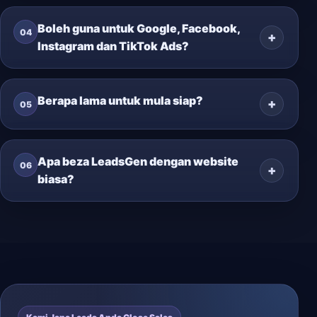
Boleh guna untuk Google, Facebook,
04
Instagram dan TikTok Ads?
Berapa lama untuk mula siap?
05
Apa beza LeadsGen dengan website
06
biasa?