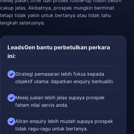
mesej jualan, offer dan proses follow-up masih belum
cukup jelas. Akibatnya, prospek mungkin berminat
tetapi tidak yakin untuk bertanya atau tidak tahu
langkah seterusnya.
LeadsGen bantu perbetulkan perkara
ini:
Strategi pemasaran lebih fokus kepada
✓
objektif utama: dapatkan enquiry berkualiti.
Mesej jualan lebih jelas supaya prospek
✓
faham nilai servis anda.
Aliran enquiry lebih mudah supaya prospek
✓
tidak ragu-ragu untuk bertanya.