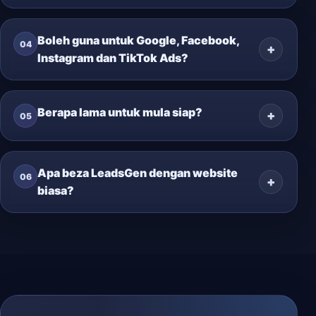
Boleh guna untuk Google, Facebook,
04
Instagram dan TikTok Ads?
Berapa lama untuk mula siap?
05
Apa beza LeadsGen dengan website
06
biasa?