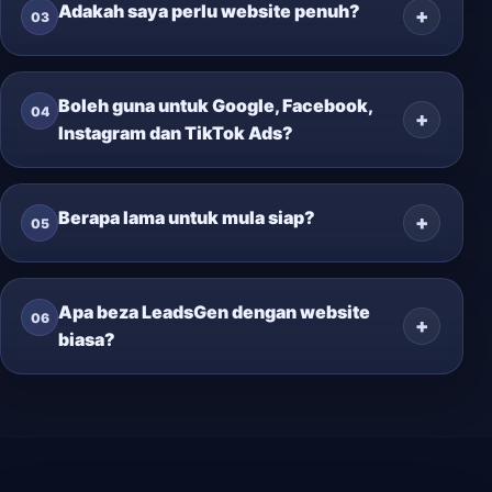
Adakah saya perlu website penuh?
03
Boleh guna untuk Google, Facebook,
04
Instagram dan TikTok Ads?
Berapa lama untuk mula siap?
05
Apa beza LeadsGen dengan website
06
biasa?