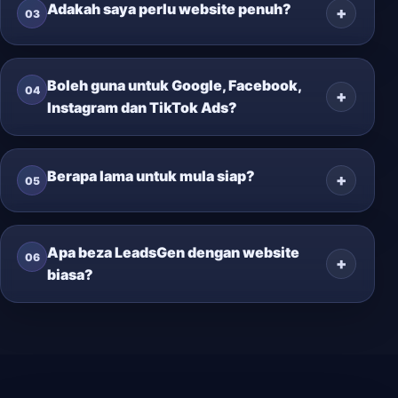
Adakah saya perlu website penuh?
03
Boleh guna untuk Google, Facebook,
04
Instagram dan TikTok Ads?
Berapa lama untuk mula siap?
05
Apa beza LeadsGen dengan website
06
biasa?