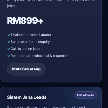
jelas.
RM899+
1 halaman promosi utama
Susun atur fokus enquiry
Call-to-action jelas
Reka bentuk profesional & responsif
Mula Sekarang
Paling Popular
Sistem Jana Leads
Sesuai untuk perniagaan yang mahu funnel,