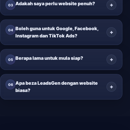
Adakah saya perlu website penuh?
03
Boleh guna untuk Google, Facebook,
04
Instagram dan TikTok Ads?
Berapa lama untuk mula siap?
05
Apa beza LeadsGen dengan website
06
biasa?