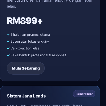
menyusun offer dan aliran enquiry dengan lebih
jelas.
RM899+
1 halaman promosi utama
Susun atur fokus enquiry
Call-to-action jelas
Reka bentuk profesional & responsif
Mula Sekarang
Paling Popular
Sistem Jana Leads