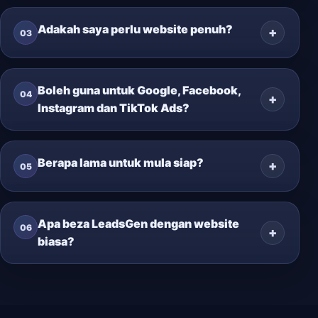
Adakah saya perlu website penuh?
03
Boleh guna untuk Google, Facebook,
04
Instagram dan TikTok Ads?
Berapa lama untuk mula siap?
05
Apa beza LeadsGen dengan website
06
biasa?