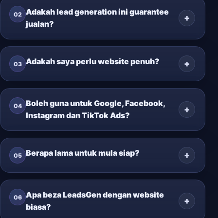
Adakah lead generation ini guarantee
02
jualan?
Adakah saya perlu website penuh?
03
Boleh guna untuk Google, Facebook,
04
Instagram dan TikTok Ads?
Berapa lama untuk mula siap?
05
Apa beza LeadsGen dengan website
06
biasa?