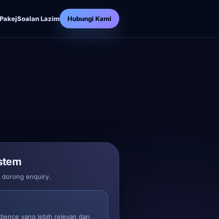
Pakej
Soalan Lazim
Hubungi Kami
stem
n dorong enquiry.
dience yang lebih relevan dan