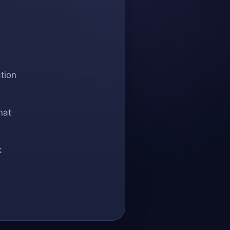
tion
nat
k