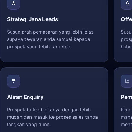
🎯
🧲
Strategi Jana Leads
Offe
Susun arah pemasaran yang lebih jelas
Susu
supaya tawaran anda sampai kepada
pros
prospek yang lebih targeted.
hubu
💬
📈
Aliran Enquiry
Pem
Prospek boleh bertanya dengan lebih
Kena
mudah dan masuk ke proses sales tanpa
mana
langkah yang rumit.
mend