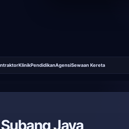
ntraktor
Klinik
Pendidikan
Agensi
Sewaan Kereta
i Subang Jaya