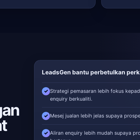
LeadsGen bantu perbetulkan perka
Strategi pemasaran lebih fokus kepad
✓
enquiry berkualiti.
gan
Mesej jualan lebih jelas supaya prospe
✓
t
Aliran enquiry lebih mudah supaya pr
✓