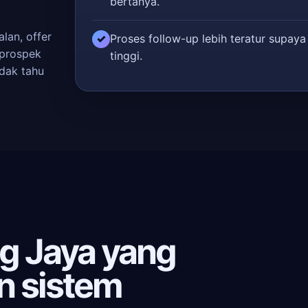
bertanya.
lan, offer
Proses follow-up lebih teratur supaya
✓
 prospek
tinggi.
idak tahu
g Jaya yang
n sistem