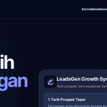
Servis
Kelebihan
ih
gan
LeadsGen Growth Sy
Tarik prospek, bina keyakinan da
1. Tarik Prospek Tepat
Perniagaan anda diposisikan kepada au