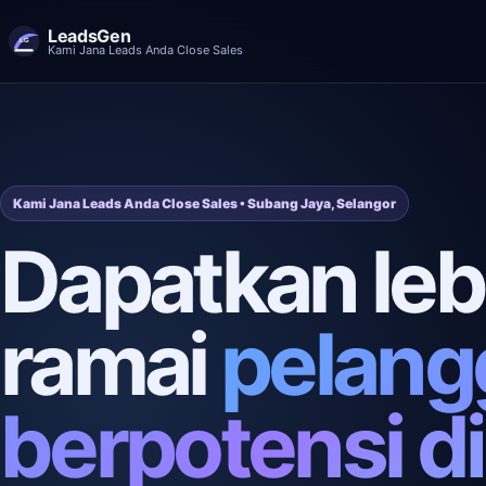
LeadsGen
Kami Jana Leads Anda Close Sales
Kami Jana Leads Anda Close Sales • Subang Jaya, Selangor
Dapatkan leb
ramai
pelang
berpotensi di