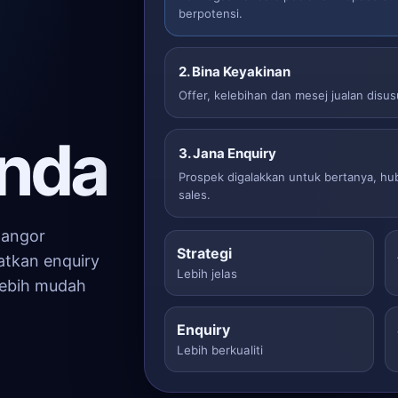
berpotensi.
2. Bina Keyakinan
Offer, kelebihan dan mesej jualan disu
anda
3. Jana Enquiry
Prospek digalakkan untuk bertanya, h
sales.
langor
Strategi
atkan enquiry
Lebih jelas
lebih mudah
Enquiry
Lebih berkualiti