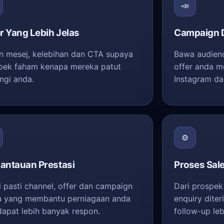
📣
r Yang Lebih Jelas
Campaign D
n mesej, kelebihan dan CTA supaya
Bawa audienc
pek faham kenapa mereka patut
offer anda m
ngi anda.
Instagram da
⚙️
antauan Prestasi
Proses Sal
l pasti channel, offer dan campaign
Dari prospek
 yang membantu perniagaan anda
enquiry dite
apat lebih banyak respon.
follow-up le