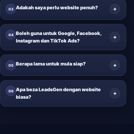
Adakah saya perlu website penuh?
03
Boleh guna untuk Google, Facebook,
04
Instagram dan TikTok Ads?
Berapa lama untuk mula siap?
05
Apa beza LeadsGen dengan website
06
biasa?