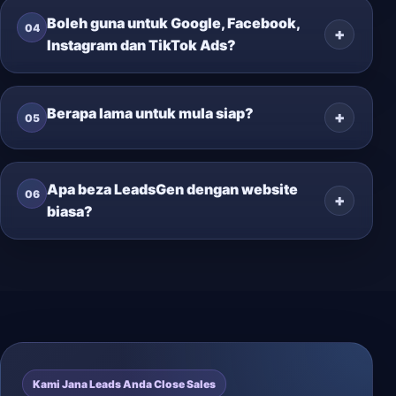
Boleh guna untuk Google, Facebook,
04
Instagram dan TikTok Ads?
Berapa lama untuk mula siap?
05
Apa beza LeadsGen dengan website
06
biasa?
Kami Jana Leads Anda Close Sales