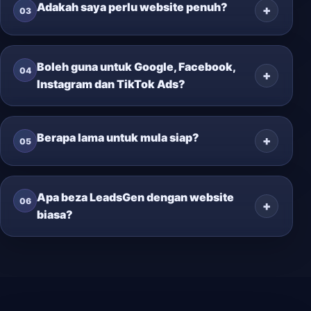
Adakah saya perlu website penuh?
03
Boleh guna untuk Google, Facebook,
04
Instagram dan TikTok Ads?
Berapa lama untuk mula siap?
05
Apa beza LeadsGen dengan website
06
biasa?