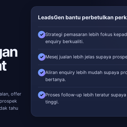
LeadsGen bantu perbetulkan perka
Strategi pemasaran lebih fokus kepad
✓
enquiry berkualiti.
gan
Mesej jualan lebih jelas supaya prospe
✓
t
Aliran enquiry lebih mudah supaya pr
✓
bertanya.
lan, offer
Proses follow-up lebih teratur supaya
✓
 prospek
tinggi.
idak tahu