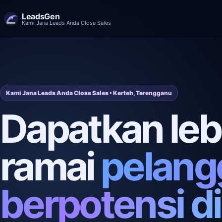
LeadsGen
Kami Jana Leads Anda Close Sales
Kami Jana Leads Anda Close Sales • Kerteh, Terengganu
Dapatkan leb
ramai
pelang
berpotensi di