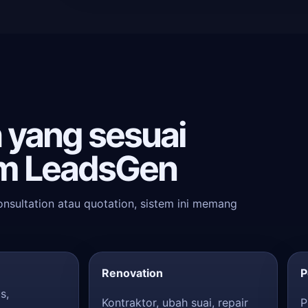
h yang sesuai
m LeadsGen
onsultation atau quotation, sistem ini memang
Renovation
P
s,
Kontraktor, ubah suai, repair
P