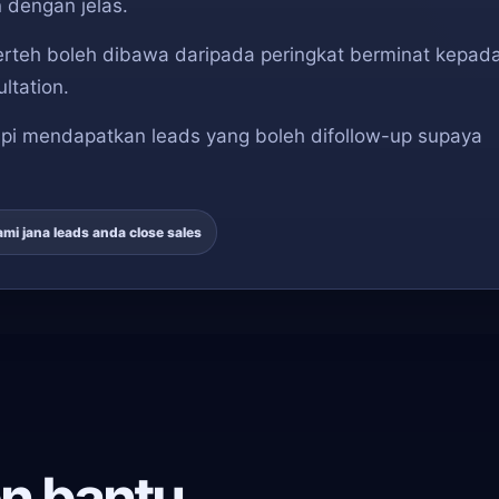
 dengan jelas.
Kerteh boleh dibawa daripada peringkat berminat kepad
ltation.
pi mendapatkan leads yang boleh difollow-up supaya
ami jana leads anda close sales
n bantu