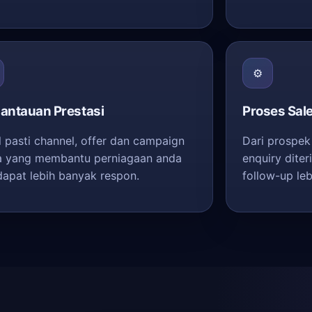
⚙️
antauan Prestasi
Proses Sal
l pasti channel, offer dan campaign
Dari prospek
 yang membantu perniagaan anda
enquiry dite
apat lebih banyak respon.
follow-up le