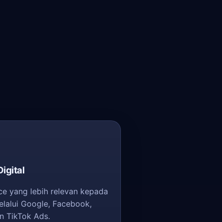
igital
e yang lebih relevan kepada
elalui Google, Facebook,
n TikTok Ads.