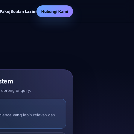
Pakej
Soalan Lazim
Hubungi Kami
stem
n dorong enquiry.
dience yang lebih relevan dan