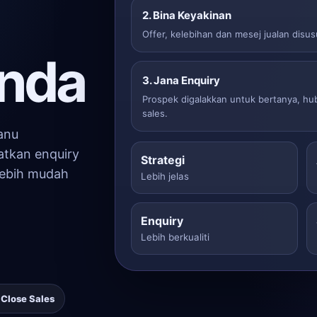
2. Bina Keyakinan
Offer, kelebihan dan mesej jualan disu
anda
3. Jana Enquiry
Prospek digalakkan untuk bertanya, h
sales.
anu
atkan enquiry
Strategi
lebih mudah
Lebih jelas
Enquiry
Lebih berkualiti
Close Sales