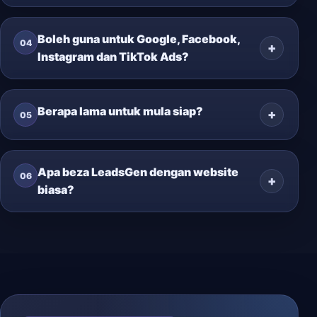
Boleh guna untuk Google, Facebook,
04
Instagram dan TikTok Ads?
Berapa lama untuk mula siap?
05
Apa beza LeadsGen dengan website
06
biasa?